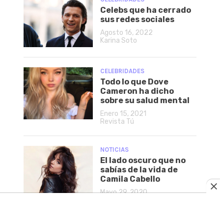
Celebs que ha cerrado
sus redes sociales
Agosto 16, 2022
Karina Soto
CELEBRIDADES
Todo lo que Dove
Cameron ha dicho
sobre su salud mental
Enero 15, 2021
Revista Tú
NOTICIAS
El lado oscuro que no
sabías de la vida de
Camila Cabello
Mayo 29, 2020
Melisa Velázquez