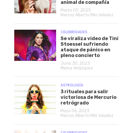
animal de compañía
Marzo 05, 2025
Marcos Alberto Milo Valadez
CELEBRIDADES
Se viraliza video de Tini
Stoessel sufriendo
ataque de pánico en
pleno concierto
Junio 30, 2023
Melisa Velázquez
ASTROLOGÍA
3 rituales para salir
victoriosa de Mercurio
retrógrado
Mayo 06, 2023
Marcos Alberto Milo Valadez
CELEBRIDADES