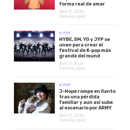
forma real de amar
Abril 17, 2026
Pamela López
K-POP
HYBE, SM, YG y JYP se
unen para crear el
festival de K-pop más
grande del mund
Abril 17, 2026
Pamela López
K-POP
J-Hope rompe en llanto
tras una pérdida
familiar y aun así sube
al escenario por ARMY
Abril 17, 2026
Pamela López