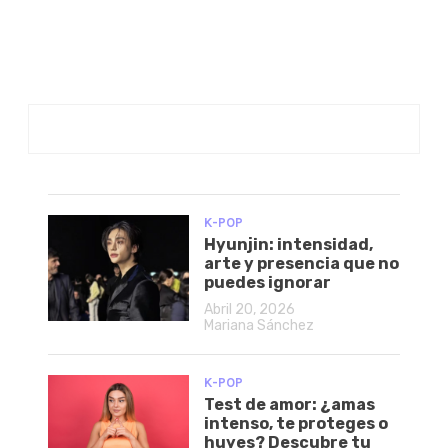
K-POP
Hyunjin: intensidad,
arte y presencia que no
puedes ignorar
Abril 20, 2026
Mariana Sánchez
K-POP
Test de amor: ¿amas
intenso, te proteges o
huyes? Descubre tu