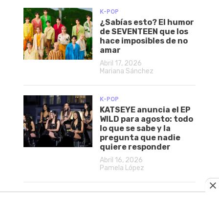
K-POP
¿Sabías esto? El humor
de SEVENTEEN que los
hace imposibles de no
amar
Abril 17, 2026
Mariana Sánchez
K-POP
KATSEYE anuncia el EP
WILD para agosto: todo
lo que se sabe y la
pregunta que nadie
quiere responder
Abril 16, 2026
Pamela López
K-POP
¿Por qué Stray Kids se
siente diferente a