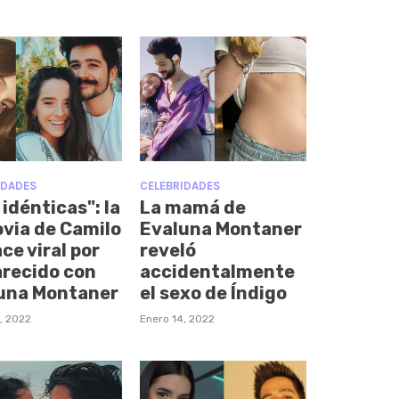
IDADES
CELEBRIDADES
idénticas": la
La mamá de
ovia de Camilo
Evaluna Montaner
ce viral por
reveló
arecido con
accidentalmente
una Montaner
el sexo de Índigo
, 2022
Enero 14, 2022