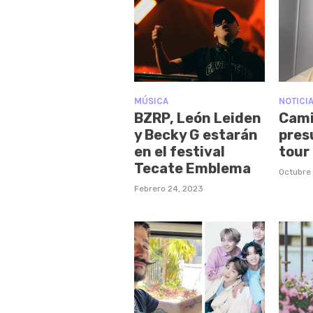
MÚSICA
NOTICI
BZRP, León Leiden
Cami
y Becky G estarán
pres
en el festival
tour 
Tecate Emblema
Octubre
Febrero 24, 2023