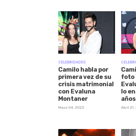
CELEBRIDADES
CELEBR
Camilo habla por
Cami
primera vez de su
foto
crisis matrimonial
Eval
con Evaluna
lo e
Montaner
años
Mayo 04, 2023
Abril 21