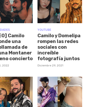
IDADES
YOUTUBE
EO] Camilo
Camilo y Domelipa
onde una
rompen las redes
ollamada de
sociales con
una Montaner
increíble
leno concierto
fotografía juntos
3, 2022
Diciembre 29, 2021