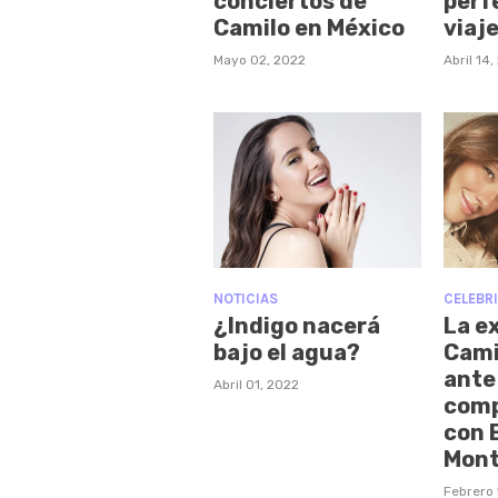
conciertos de
perf
Camilo en México
viaj
Mayo 02, 2022
Abril 14
NOTICIAS
CELEBR
¿Indigo nacerá
La e
bajo el agua?
Cami
ante
Abril 01, 2022
comp
con 
Mont
Febrero 