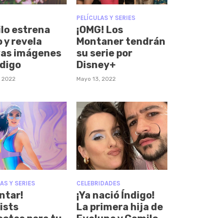
PELÍCULAS Y SERIES
lo estrena
¡OMG! Los
 y revela
Montaner tendrán
as imágenes
su serie por
ndigo
Disney+
, 2022
Mayo 13, 2022
AS Y SERIES
CELEBRIDADES
ntar!
¡Ya nació Índigo!
ists
La primera hija de