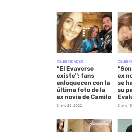
CELEBRIDADES
CELEBR
“El Evaverso
“Son 
existe": fans
ex n
enloquecen con la
se ha
última foto de la
su p
ex novia de Camilo
Eval
Enero 25, 2022
Enero 18