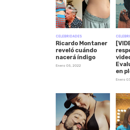
CELEBRIDADES
CELEBR
Ricardo Montaner
[VID
reveló cuándo
resp
nacerá índigo
vide
Eval
Enero 05, 2022
en p
Enero 0