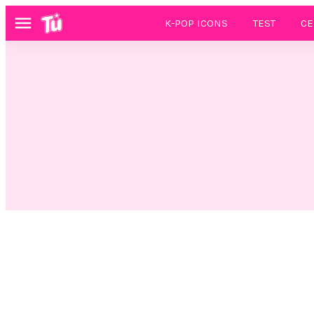
K-POP ICONS
TEST
CE
Menú