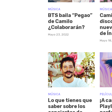
MÚSICA
MÚSICA
BTS baila “Pegao”
Cami
de Camilo
disco
¿Colaborarán?
nuev
de Í
Mayo 23, 2022
Mayo 18
MÚSICA
PELÍCUL
Lo que tienes que
¡A ca
saber sobre los
Playl