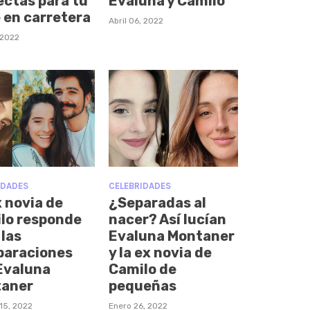
ectas para tu
Evaluna y Camilo
e en carretera
Abril 06, 2022
, 2022
IDADES
CELEBRIDADES
x novia de
¿Separadas al
lo responde
nacer? Así lucían
 las
Evaluna Montaner
araciones
y la ex novia de
Evaluna
Camilo de
aner
pequeñas
15, 2022
Enero 26, 2022