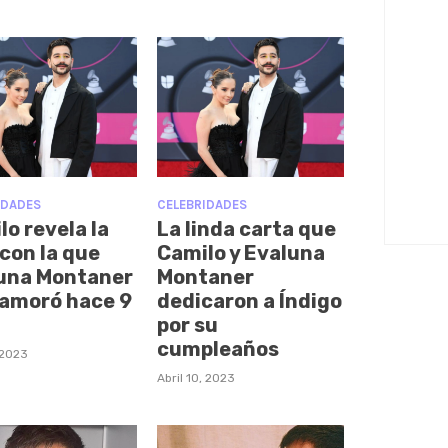
IDADES
CELEBRIDADES
lo revela la
La linda carta que
 con la que
Camilo y Evaluna
una Montaner
Montaner
namoró hace 9
dedicaron a Índigo
por su
cumpleaños
, 2023
Abril 10, 2023