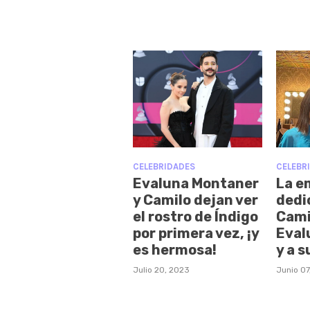
CELEBRIDADES
CELEBR
Evaluna Montaner
La e
y Camilo dejan ver
dedi
el rostro de Índigo
Cami
por primera vez, ¡y
Eval
es hermosa!
y a s
Julio 20, 2023
Junio 07