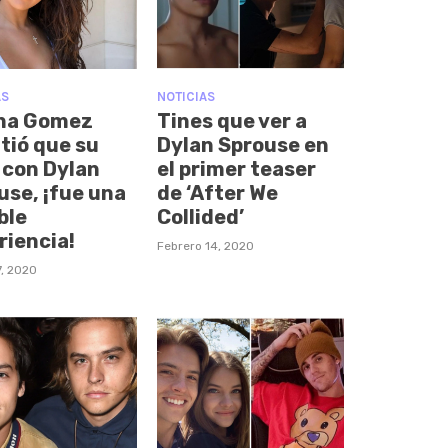
AS
NOTICIAS
na Gomez
Tines que ver a
tió que su
Dylan Sprouse en
 con Dylan
el primer teaser
use, ¡fue una
de ‘After We
ble
Collided’
riencia!
Febrero 14, 2020
, 2020