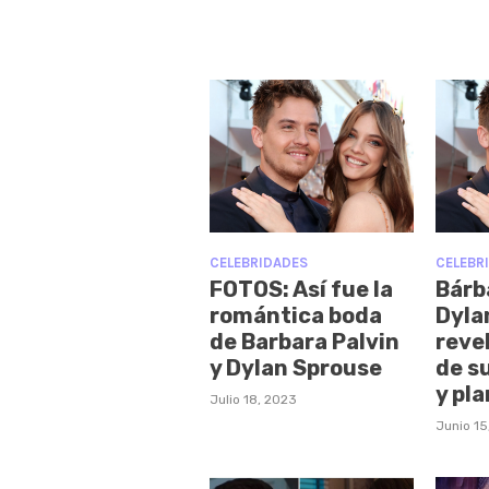
CELEBRIDADES
CELEBR
FOTOS: Así fue la
Bárb
romántica boda
Dyla
de Barbara Palvin
reve
y Dylan Sprouse
de s
y pl
Julio 18, 2023
Junio 15