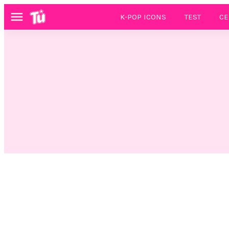
K-POP ICONS
TEST
CE
Menú