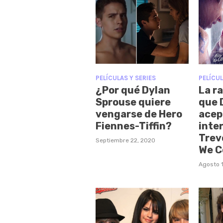
PELÍCULAS Y SERIES
PELÍCUL
¿Por qué Dylan
La ra
Sprouse quiere
que 
vengarse de Hero
acep
Fiennes-Tiffin?
inte
Trev
Septiembre 22, 2020
We C
Agosto 