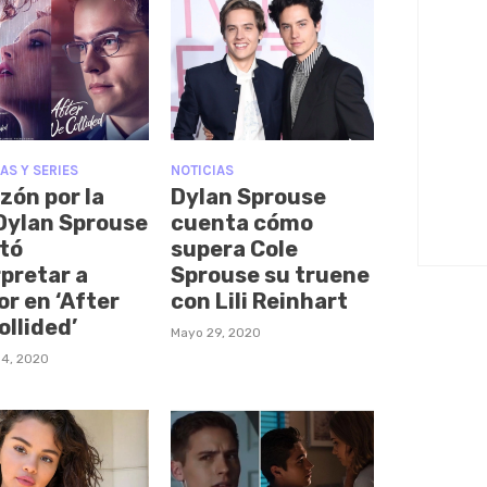
AS Y SERIES
NOTICIAS
zón por la
Dylan Sprouse
Dylan Sprouse
cuenta cómo
tó
supera Cole
rpretar a
Sprouse su truene
or en ‘After
con Lili Reinhart
ollided’
Mayo 29, 2020
14, 2020