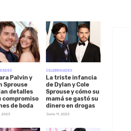
IDADES
CELEBRIDADES
ara Palvin y
La triste infancia
n Sprouse
de Dylan y Cole
lan detalles
Sprouse y cómo su
u compromiso
mamá se gastó su
anes de boda
dinero en drogas
, 2023
Junio 11, 2023