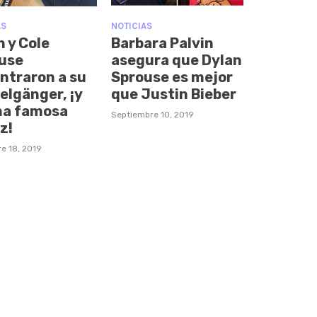
AS
NOTICIAS
n y Cole
Barbara Palvin
use
asegura que Dylan
ntraron a su
Sprouse es mejor
elgänger, ¡y
que Justin Bieber
na famosa
Septiembre 10, 2019
z!
e 18, 2019