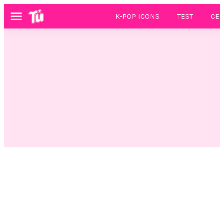
K-POP ICONS
TEST
CE
Menú