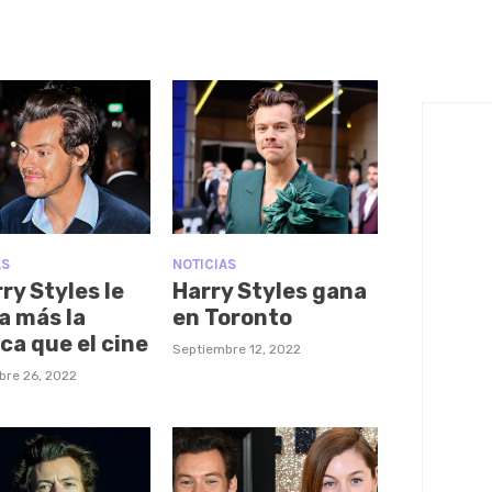
AS
NOTICIAS
ry Styles le
Harry Styles gana
a más la
en Toronto
ca que el cine
Septiembre 12, 2022
bre 26, 2022