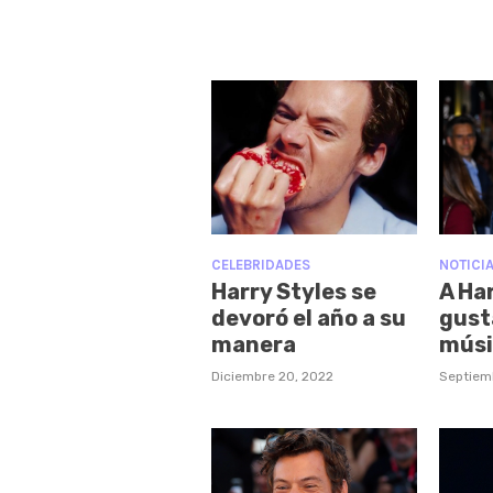
CELEBRIDADES
NOTICI
Harry Styles se
A Har
devoró el año a su
gust
manera
músi
Diciembre 20, 2022
Septiem