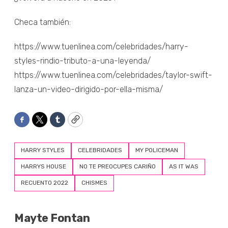
Checa también:
https://www.tuenlinea.com/celebridades/harry-
styles-rindio-tributo-a-una-leyenda/
https://www.tuenlinea.com/celebridades/taylor-swift-
lanza-un-video-dirigido-por-ella-misma/
Facebook
Twitter
Tumblr
Copy
HARRY STYLES
CELEBRIDADES
MY POLICEMAN
HARRYS HOUSE
NO TE PREOCUPES CARIÑO
AS IT WAS
RECUENTO 2022
CHISMES
Mayte Fontan