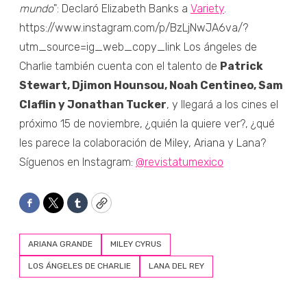
mundo
": Declaró Elizabeth Banks a
Variety
.
https://www.instagram.com/p/BzLjNwJA6va/?
utm_source=ig_web_copy_link Los ángeles de
Charlie también cuenta con el talento de
Patrick
Stewart, Djimon Hounsou, Noah Centineo, Sam
Claflin y Jonathan Tucker
, y llegará a los cines el
próximo 15 de noviembre, ¿quién la quiere ver?, ¿qué
les parece la colaboración de Miley, Ariana y Lana?
Síguenos en Instagram:
@revistatumexico
Facebook
Twitter
Tumblr
Copy
ARIANA GRANDE
MILEY CYRUS
LOS ÁNGELES DE CHARLIE
LANA DEL REY