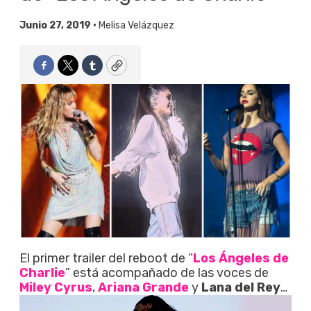
Junio 27, 2019 •
Melisa Velázquez
Facebook
Twitter
Tumblr
Copy
El primer trailer del reboot de “
Los Ángeles de
Charlie
” está acompañado de las voces de
Miley Cyrus
,
Ariana Grande
y
Lana del Rey
…