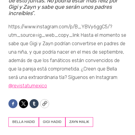
de esto juntas. No podría estar más feliz por
Gigi y Zayn y sabe que serán unos padres
increíbles
”.
https://www.instagram.com/p/B_YBVy6ggC5/?
utm_source=ig_web_copy_link Hasta el momento se
sabe que Gigi y Zayn podrían convertirse en padres de
una niña, y que podría nacer en el mes de septiembre,
además de que los fanáticos están convencidos de
que la pareja está comprometida. ¿Creen que Bella
será una extraordinaria tía? Síguenos en Instagram:
@revistatumexico
Facebook
Twitter
Tumblr
Copy
BELLA HADID
GIGI HADID
ZAYN MALIK