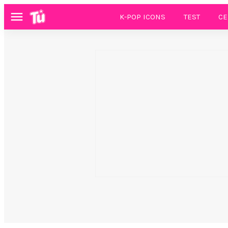
K-POP ICONS
TEST
CE
Menú