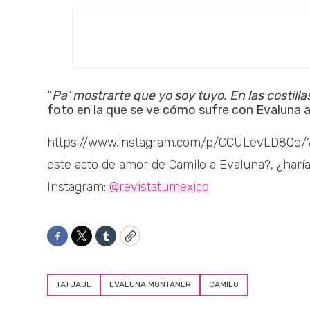
“
Pa’ mostrarte que yo soy tuyo. En las costill
foto en la que se ve cómo sufre con Evaluna a
https://www.instagram.com/p/CCULevLD8Qq/
este acto de amor de Camilo a Evaluna?, ¿harí
Instagram:
@revistatumexico
Facebook
Twitter
Tumblr
Copy
TATUAJE
EVALUNA MONTANER
CAMILO