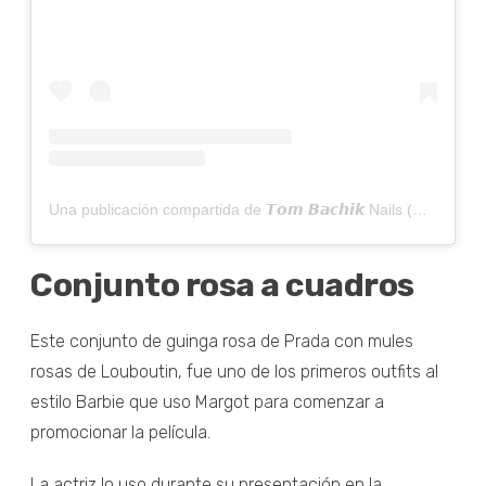
Una publicación compartida de 𝙏𝙤𝙢 𝘽𝙖𝙘𝙝𝙞𝙠 Nails (@tombachik)
Conjunto rosa a cuadros
Este conjunto de guinga rosa de Prada con mules
rosas de Louboutin, fue uno de los primeros outfits al
estilo Barbie que uso Margot para comenzar a
promocionar la película.
La actriz lo uso durante su presentación en la