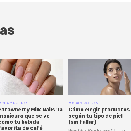
as
MODA Y BELLEZA
MODA Y BELLEZA
Strawberry Milk Nails: la
Cómo elegir productos
manicura que se ve
según tu tipo de piel
como tu bebida
(sin fallar)
favorita de café
·
Mayo 04, 2026
Mariana Sánchez