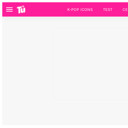
K-POP ICONS
TEST
CE
Menú