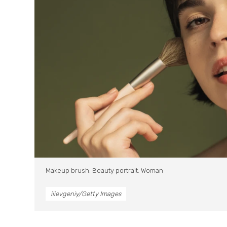
Makeup brush. Beauty portrait. Woman
iiievgeniy/Getty Images