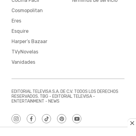
Cocina Fácil
Términos de servicio
Cosmopolitan
Eres
Esquire
Harper’s Bazaar
TVyNovelas
Vanidades
EDITORIAL TELEVISA S.A. DE C.V. TODOS LOS DERECHOS
RESERVADOS. TBG - EDITORIAL TELEVISA -
ENTERTAINMENT - NEWS
instagram
facebook
tiktok
pinterest
youtube