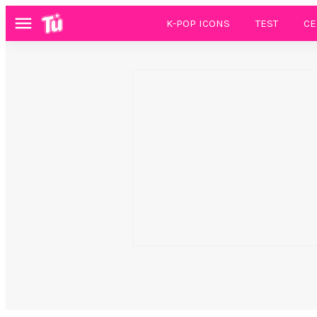
K-POP ICONS
TEST
CE
Menú