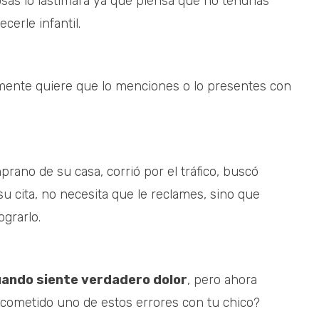
osas lo lastimará ya que piensa que no tendrías
erle infantil.
almente quiere que lo menciones o lo presentes con
prano de su casa, corrió por el tráfico, buscó
u cita, no necesita que le reclames, sino que
grarlo.
uando siente verdadero dolor
, pero ahora
 cometido uno de estos errores con tu chico?