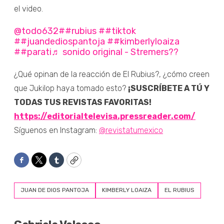
el video.
@todo632
##rubius
##tiktok
##juandediospantoja
##kimberlyloaiza
##parati
♬ sonido original - Stremers??
¿Qué opinan de la reacción de El Rubius?, ¿cómo creen
que Jukilop haya tomado esto?
¡SUSCRÍBETE A TÚ Y
TODAS TUS REVISTAS FAVORITAS!
https://editorialtelevisa.pressreader.com/
Síguenos en Instagram:
@revistatumexico
Facebook
Twitter
Tumblr
Copy
JUAN DE DIOS PANTOJA
KIMBERLY LOAIZA
EL RUBIUS