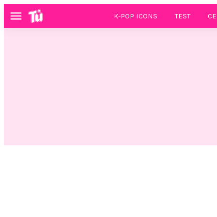
K-POP ICONS
TEST
CE
Menú