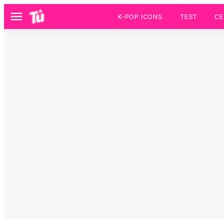
K-POP ICONS
TEST
CE
Menú