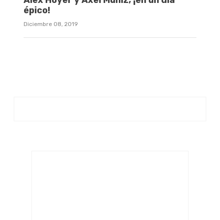
Alex Hoyer y Axel Muñiz, ¡en un día
épico!
Diciembre 08, 2019