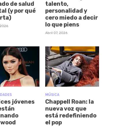
ado de salud
talento,
al (y por qué
personalidad y
rta)
cero miedo a decir
lo que piens
, 2026
Abril 07, 2026
IDADES
MÚSICA
ices jóvenes
Chappell Roan: la
están
nueva voz que
inando
está redefiniendo
ywood
el pop