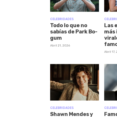
CELEBRIDADES
CELEBR
Todo lo que no
Las 
sabías de Park Bo-
más 
gum
viral
fam
Abril 21, 2026
Abril 17,
CELEBRIDADES
CELEBR
Shawn Mendes y
Famo