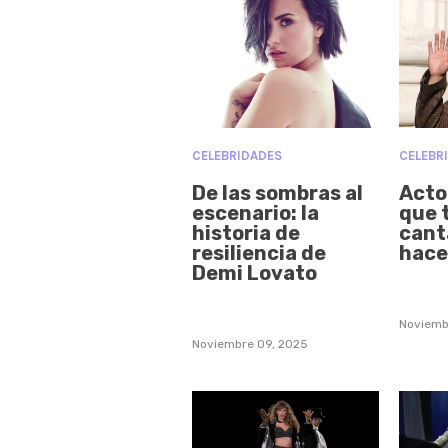
CELEBRIDADES
CELEBR
De las sombras al
Acto
escenario: la
que 
historia de
canta
resiliencia de
hace
Demi Lovato
Noviemb
Noviembre 09, 2025