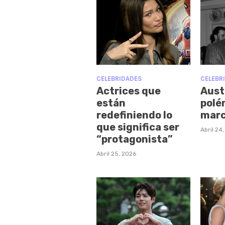
CELEBRIDADES
CELEBR
Actrices que
Austi
están
polé
redefiniendo lo
marc
que significa ser
Abril 24
“protagonista”
Abril 25, 2026