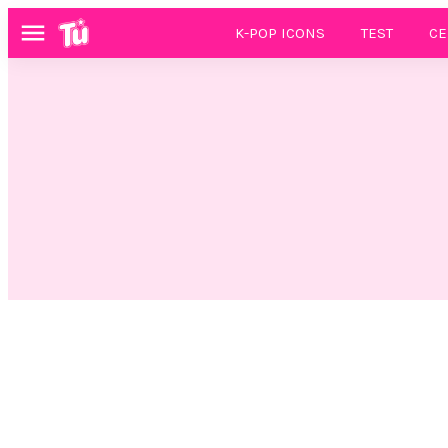
K-POP ICONS
TEST
CE
Menú