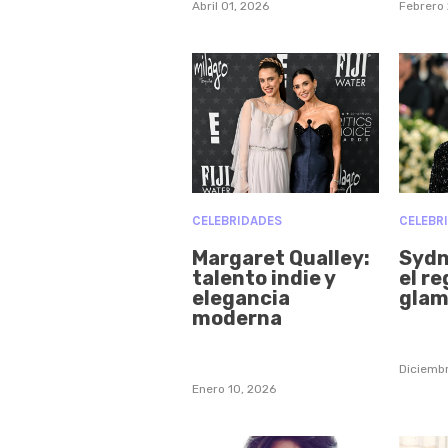
Abril 01, 2026
Febrero 
CELEBRIDADES
CELEBR
Margaret Qualley:
Sydn
talento indie y
el re
elegancia
glam
moderna
Diciemb
Enero 10, 2026