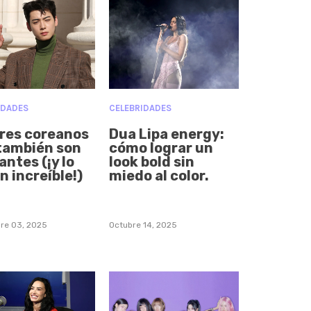
IDADES
CELEBRIDADES
res coreanos
Dua Lipa energy:
también son
cómo lograr un
ntes (¡y lo
look bold sin
n increíble!)
miedo al color.
re 03, 2025
Octubre 14, 2025