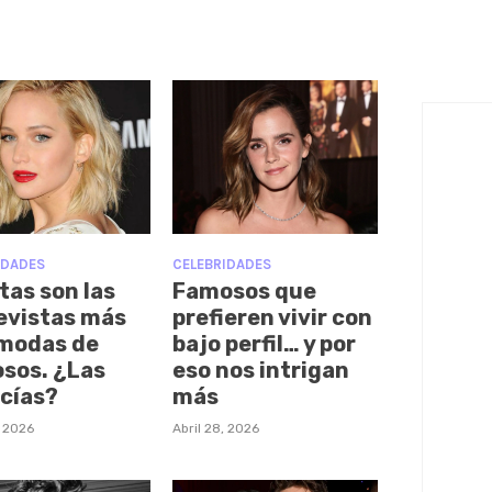
IDADES
CELEBRIDADES
tas son las
Famosos que
evistas más
prefieren vivir con
modas de
bajo perfil… y por
sos. ¿Las
eso nos intrigan
cías?
más
, 2026
Abril 28, 2026