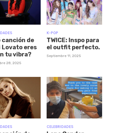
IDADES
K-POP
 canción de
TWICE: Inspo para
 Lovato eres
el outfit perfecto.
n tu vibra?
Septiembre 11, 2025
bre 28, 2025
IDADES
CELEBRIDADES