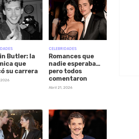
IDADES
CELEBRIDADES
n Butler: la
Romances que
mica que
nadie esperaba…
ó su carrera
pero todos
comentaron
, 2026
Abril 21, 2026