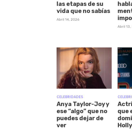
las etapas de su
habl
vida que no sabías
ment
impo
Abril 14, 2026
Abril 13
CELEBRIDADES
CELEBR
Anya Taylor-Joy y
Actr
ese “algo” que no
que 
puedes dejar de
dom
ver
Holl