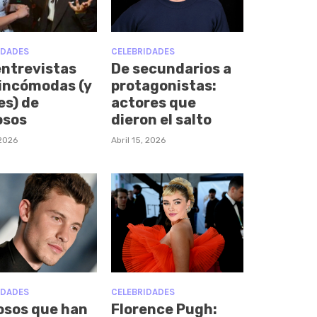
IDADES
CELEBRIDADES
entrevistas
De secundarios a
incómodas (y
protagonistas:
es) de
actores que
osos
dieron el salto
 2026
Abril 15, 2026
IDADES
CELEBRIDADES
sos que han
Florence Pugh: