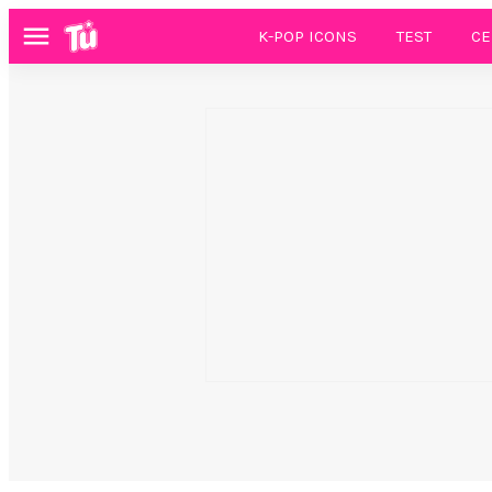
K-POP ICONS
TEST
CE
Menú