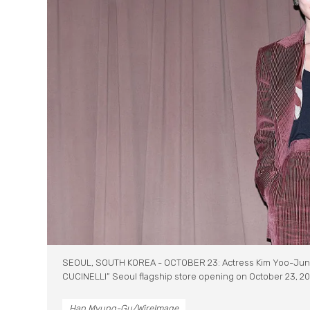
SEOUL, SOUTH KOREA - OCTOBER 23: Actress Kim Yoo-Jung
CUCINELLI” Seoul flagship store opening on October 23, 2
Han Myung-Gu/WireImage