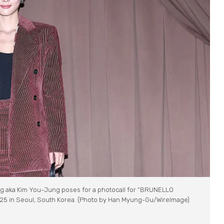
 aka Kim You-Jung poses for a photocall for “BRUNELLO
025 in Seoul, South Korea. (Photo by Han Myung-Gu/WireImage)