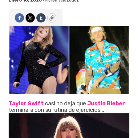
Enero 18, 2020 •
Melisa Velázquez
Facebook
Twitter
Tumblr
Copy
Taylor Swift
casi no deja que
Justin Bieber
terminara con su rutina de ejercicios...