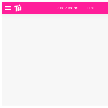
K-POP ICONS
TEST
CE
Menú