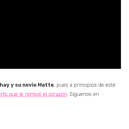
hay y su novio Matte
, pues a principios de este
orto que le rompió el corazón
. Síguenos en