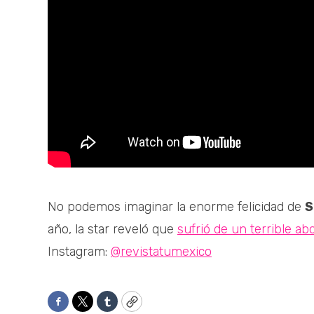
No podemos imaginar la enorme felicidad de
S
año, la star reveló que
sufrió de un terrible ab
Instagram:
@revistatumexico
Facebook
Twitter
Tumblr
Copy