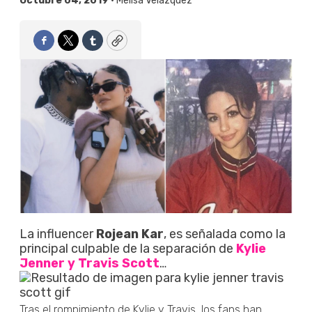
Octubre 04, 2019 •
Melisa Velázquez
Facebook
Twitter
Tumblr
Copy
La influencer
Rojean Kar
, es señalada como la
principal culpable de la separación de
Kylie
Jenner y Travis Scott
…
Tras el rompimiento de Kylie y Travis, los fans han