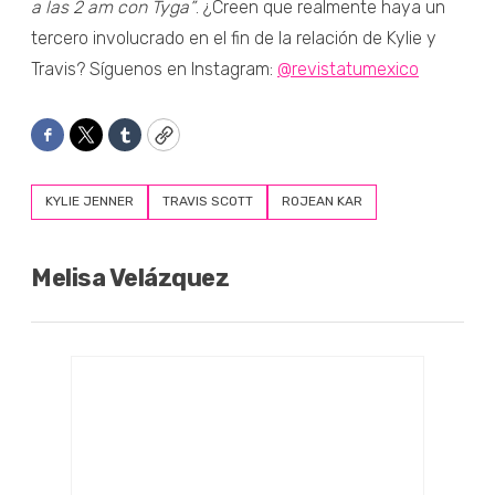
a las 2 am con Tyga”
. ¿Creen que realmente haya un
tercero involucrado en el fin de la relación de Kylie y
Travis? Síguenos en Instagram:
@revistatumexico
Facebook
Twitter
Tumblr
Copy
KYLIE JENNER
TRAVIS SCOTT
ROJEAN KAR
Melisa Velázquez