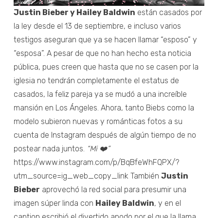
Justin Bieber y Hailey Baldwin
están casados por
la ley desde el 13 de septiembre, e incluso varios
testigos aseguran que ya se hacen llamar “esposo” y
“esposa”. A pesar de que no han hecho esta noticia
pública, pues creen que hasta que no se casen por la
iglesia no tendrán completamente el estatus de
casados, la feliz pareja ya se mudó a una increíble
mansión en Los Ángeles. Ahora, tanto Biebs como la
modelo subieron nuevas y románticas fotos a su
cuenta de Instagram después de algún tiempo de no
postear nada juntos.
“Mi ❤️”
https://www.instagram.com/p/BqBfeWhFQPX/?
utm_source=ig_web_copy_link También
Justin
Bieber
aprovechó la red social para presumir una
imagen súper linda con
Hailey Baldwin
, y en el
caption escribió el divertido apodo por el que la llama...