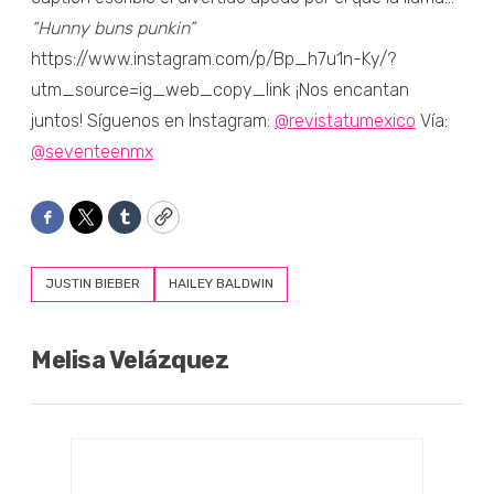
“Hunny buns punkin”
https://www.instagram.com/p/Bp_h7u1n-Ky/?
utm_source=ig_web_copy_link ¡Nos encantan
juntos! Síguenos en Instagram:
@revistatumexico
Vía:
@seventeenmx
Facebook
Twitter
Tumblr
Copy
JUSTIN BIEBER
HAILEY BALDWIN
Melisa Velázquez