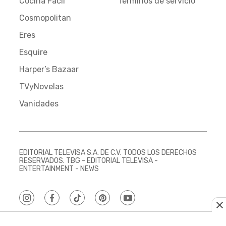
Cocina Fácil
Términos de servicio
Cosmopolitan
Eres
Esquire
Harper’s Bazaar
TVyNovelas
Vanidades
EDITORIAL TELEVISA S.A. DE C.V. TODOS LOS DERECHOS
RESERVADOS. TBG - EDITORIAL TELEVISA -
ENTERTAINMENT - NEWS
instagram
facebook
tiktok
pinterest
youtube