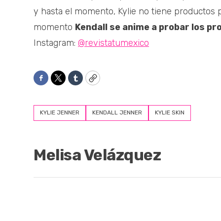
y hasta el momento, Kylie no tiene productos 
momento
Kendall se anime a probar los p
Instagram:
@revistatumexico
Facebook
Twitter
Tumblr
Copy
KYLIE JENNER
KENDALL JENNER
KYLIE SKIN
Melisa Velázquez