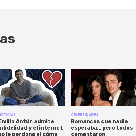
as
NOTICIAS
CELEBRIDADES
Emilio Antún admite
Romances que nadie
infidelidad y el internet
esperaba… pero todos
no le perdona el cómo
comentaron