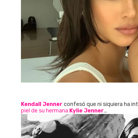
Kendall Jenner
confesó que ni siquiera ha in
piel de su hermana
Kylie Jenner
…