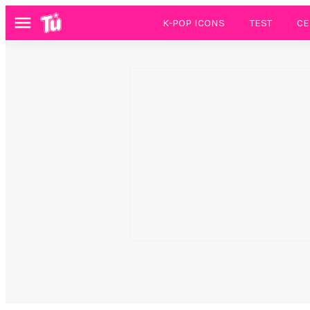
K-POP ICONS
TEST
CE
Menú