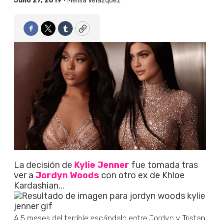
Julio 27, 2019 •
Melisa Velázquez
Facebook
Twitter
Tumblr
Copy
La decisión de
Kylie Jenner
fue tomada tras
ver a
Jordyn Woods
con otro ex de Khloe
Kardashian...
A 5 meses del terrible escándalo entre Jordyn y Tristan