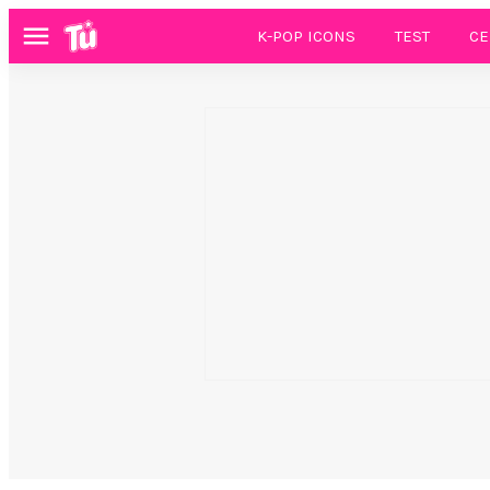
K-POP ICONS
TEST
CE
Menú