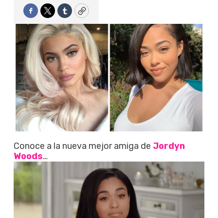
Facebook
Twitter
Tumblr
Copy
Conoce a la nueva mejor amiga de
Jordyn
Woods
…