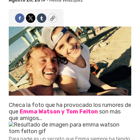
Agosto 20, 2019 •
Melisa Velázquez
Facebook
Twitter
Tumblr
Copy
Checa la foto que ha provocado los rumores de
que
Emma Watson y Tom Felton
son más
que amigos…
Para nadie es un secreto que Emma siempre ha tenido