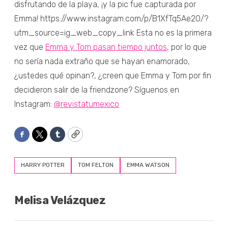
disfrutando de la playa, ¡y la pic fue capturada por
Emma! https://www.instagram.com/p/B1XfTq5Ae2O/?
utm_source=ig_web_copy_link Esta no es la primera
vez que
Emma y Tom pasan tiempo juntos
, por lo que
no sería nada extraño que se hayan enamorado,
¿ustedes qué opinan?, ¿creen que Emma y Tom por fin
decidieron salir de la friendzone? Síguenos en
Instagram:
@revistatumexico
Facebook
Twitter
Tumblr
Copy
HARRY POTTER
TOM FELTON
EMMA WATSON
Melisa Velázquez