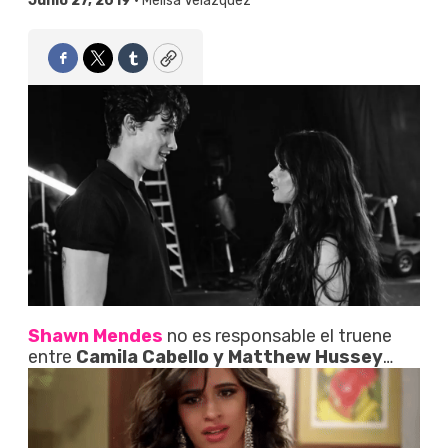
Junio 27, 2019 •
Melisa Velázquez
Facebook
Twitter
Tumblr
Copy
Shawn Mendes
no es responsable el truene
entre
Camila Cabello y Matthew Hussey
…