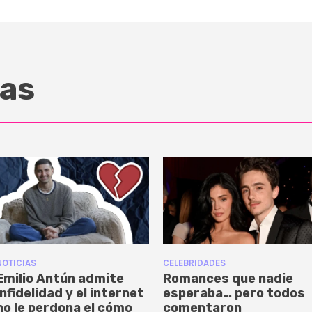
as
NOTICIAS
CELEBRIDADES
Emilio Antún admite
Romances que nadie
infidelidad y el internet
esperaba… pero todos
no le perdona el cómo
comentaron