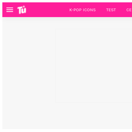
K-POP ICONS
TEST
CE
Menú