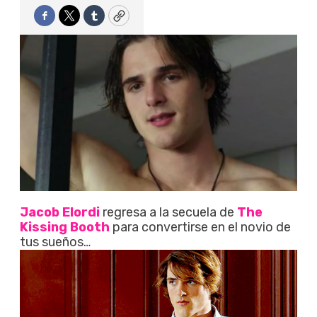
Facebook
Twitter
Tumblr
Copy
Jacob Elordi
regresa a la secuela de
The
Kissing Booth
para convertirse en el novio de
tus sueños…