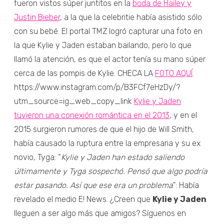
fueron vistos súper juntitos en la
boda de Hailey y
Justin Bieber
, a la que la celebritie había asistido sólo
con su bebé. El portal TMZ logró capturar una foto en
la que Kylie y Jaden estaban bailando, pero lo que
llamó la atención, es que el actor tenía su mano súper
cerca de las pompis de Kylie. CHECA LA
FOTO AQUÍ
.
https://www.instagram.com/p/B3FCf7eHzDy/?
utm_source=ig_web_copy_link
Kylie y Jaden
tuvieron una conexión romántica en el 2013
, y en el
2015 surgieron rumores de que el hijo de Will Smith,
había causado la ruptura entre la empresaria y su ex
novio, Tyga: “
Kylie y Jaden han estado saliendo
últimamente y Tyga sospechó. Pensó que algo podría
estar pasando. Así que ese era un problema
": Había
revelado el medio E! News. ¿Creen que
Kylie y Jaden
lleguen a ser algo más que amigos? Síguenos en