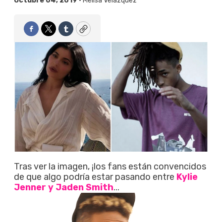
Octubre 04, 2019 •
Melisa Velázquez
Facebook
Twitter
Tumblr
Copy
Tras ver la imagen, ¡los fans están convencidos
de que algo podría estar pasando entre
Kylie
Jenner y Jaden Smith
...