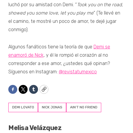
luchó por su amistad con Demi. “
Took you on the road,
showed you some love, let you play me
” (Te llevé en
el camino, te mostré un poco de amor, te dejé jugar
conmigo).
Algunos fanáticos tiene la teoría de que
Demi se
enamoró de Nick
, y él le rompió el corazón al no
corresponder a ese amor, ¿ustedes qué opinan?
Síguenos en Instagram:
@revistatumexico
Facebook
Twitter
Tumblr
Copy
DEMI LOVATO
NICK JONAS
AIN’T NO FRIEND
Melisa Velázquez