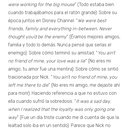
were working for the big mouse
” (Todo estaba bien
cuando trabajábamos para el ratón grande): Sobre su
época juntos en Disney Channel. “
We were best
friends, family and everything in-between. Never
thought you’d be the enemy
” (Éramos mejores amigos,
familia y todo lo demás. Nunca pensé que serías el
enemigo): Sobre cómo terminó su amistad. “
You ain’t
no friend of mine, your love was a lie
” (No eres mi
amigo, tu amor fue una mentira): Sobre cómo se sintió
traicionada por Nick. “
You ain’t no friend of mine, you
left me there to die
” (No eres mi amigo, me dejaste ahí
para morir): Haciendo referencia a que no estuvo con
ella cuando sufrió la sobredosis. “
It was a sad day,
when I realized that the loyalty was only going one
way
” (Fue un día triste cuando me di cuenta de que la
lealtad solo iba en un sentido): Parece que Nick no