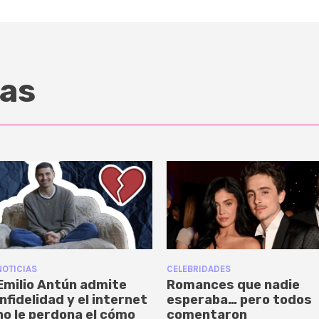
as
NOTICIAS
CELEBRIDADES
Emilio Antún admite
Romances que nadie
infidelidad y el internet
esperaba… pero todos
no le perdona el cómo
comentaron