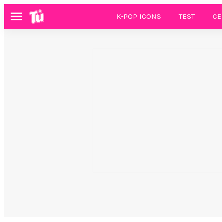
K-POP ICONS
TEST
CE
Menú