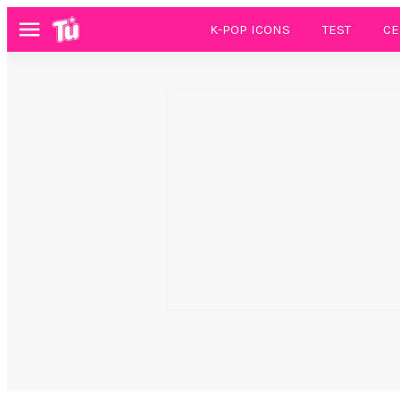
K-POP ICONS
TEST
CE
Menú