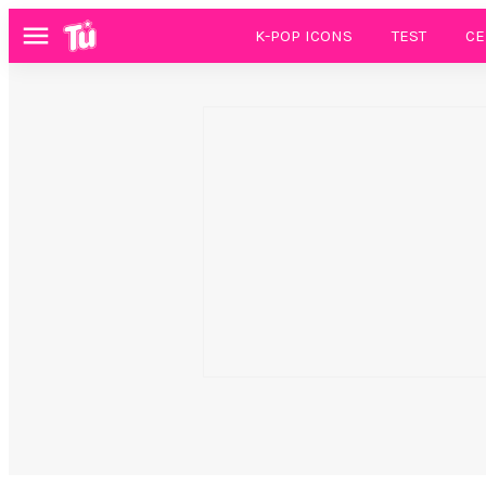
K-POP ICONS
TEST
CE
Menú