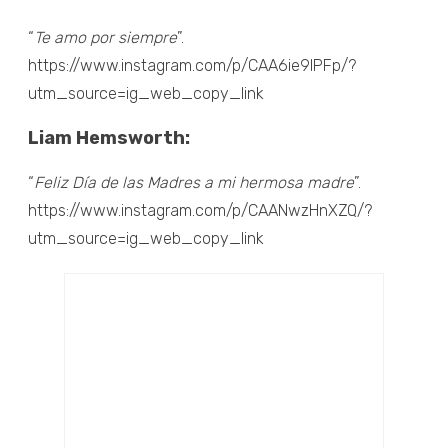
“
Te amo por siempre
”.
https://www.instagram.com/p/CAA6ie9lPFp/?
utm_source=ig_web_copy_link
Liam Hemsworth:
“
Feliz Día de las Madres a mi hermosa madre
”.
https://www.instagram.com/p/CAANwzHnXZQ/?
utm_source=ig_web_copy_link