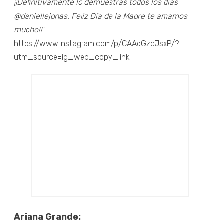
¡¡Definitivamente lo demuestras todos los días
@daniellejonas. Feliz Día de la Madre te amamos
mucho!!
”
https://www.instagram.com/p/CAAoGzcJsxP/?
utm_source=ig_web_copy_link
Ariana Grande: