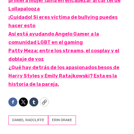
primera mujer laina en encabezar al cartel de
Lollapalooza
¡Cuidado! Si eres víctima de bullying puedes
hacer esto
Así está ayudando Angelo Gamer a la
comunidad LGBT en el gaming
Patty Meza: entre los streams, el cosplay y el
doblaje de voz
¿Qué hay detrás de los apasionados besos de
Harry Styles y Emily Ratajkowski? Esta es la
historia de la pareja.
Facebook
Twitter
Tumblr
Copy
DANIEL RADCLIFFE
ERIN DRAKE