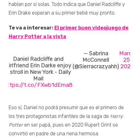
hablan por sí solas. Todo indica que Daniel Radcliffe y
Erin Drake esperan a su primer bebé muy pronto.
Te va a interesar:
El primer buen videojuego de
Harry Potter a la vista
— Sabrina
March
Daniel Radcliffe and
McConnell
25,
girlfriend Erin Darke enjoy
(@Sierracrazyahh)
2023
a stroll in New York - Daily
Mail
https://t.co/FXwb1dEma8
Eso sí, Daniel no podrá presumir que es el primero de
los tres protagonistas infantiles de la saga de
Harry
Potter
en ser papá, pues en 2020 Rupert Grint se
convirtió en padre de una nena hermosa.