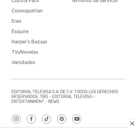
Cocina Fácil
Términos de servicio
Cosmopolitan
Eres
Esquire
Harper’s Bazaar
TVyNovelas
Vanidades
EDITORIAL TELEVISA S.A. DE C.V. TODOS LOS DERECHOS
RESERVADOS. TBG - EDITORIAL TELEVISA -
ENTERTAINMENT - NEWS
instagram
facebook
tiktok
pinterest
youtube