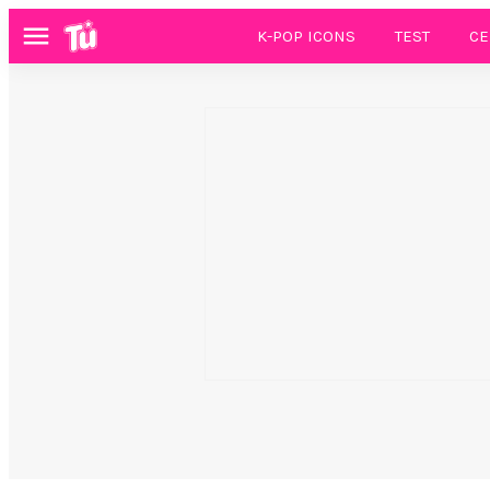
K-POP ICONS
TEST
CE
Menú