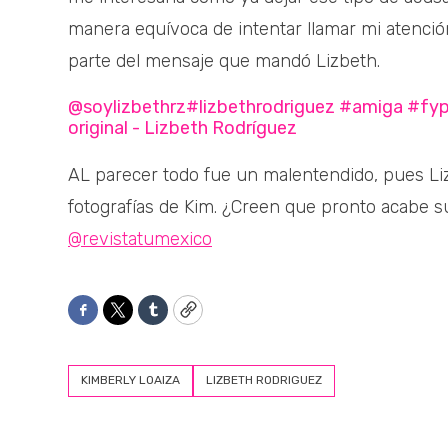
manera equívoca de intentar llamar mi atención
parte del mensaje que mandó Lizbeth.
@soylizbethrz
#lizbethrodriguez
#amiga
#fy
original - Lizbeth Rodríguez
AL parecer todo fue un malentendido, pues Liz
fotografías de Kim. ¿Creen que pronto acabe s
@revistatumexico
Facebook
Twitter
Tumblr
Copy
KIMBERLY LOAIZA
LIZBETH RODRIGUEZ