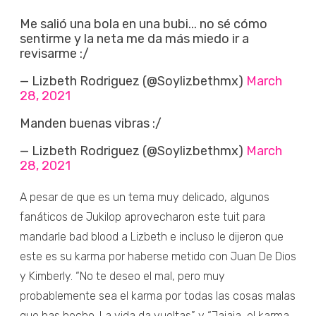
Me salió una bola en una bubi... no sé cómo
sentirme y la neta me da más miedo ir a
revisarme :/
— Lizbeth Rodriguez (@Soylizbethmx)
March
28, 2021
Manden buenas vibras :/
— Lizbeth Rodriguez (@Soylizbethmx)
March
28, 2021
A pesar de que es un tema muy delicado, algunos
fanáticos de Jukilop aprovecharon este tuit para
mandarle bad blood a Lizbeth e incluso le dijeron que
este es su karma por haberse metido con Juan De Dios
y Kimberly. “No te deseo el mal, pero muy
probablemente sea el karma por todas las cosas malas
que has hecho. La vida da vueltas” y “Jajaja, el karma