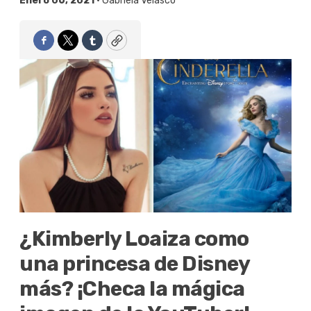
Enero 06, 2021 •
Gabriela Velasco
Facebook
Twitter
Tumblr
Copy
¿Kimberly Loaiza como
una princesa de Disney
más? ¡Checa la mágica