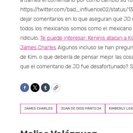
a James el comentario por cómo cambió su ros
https://twitter.com/bad_influence02/status
dejar comentarios en lo que aseguran que JD 
todos los mexicanos somos como el mexicano q
ridículo.
Te puede interesar: Keninis atacan a K
James Charles
Algunos incluso se han pregunt
de Kim, o que debería de pensar mejor las cos
que el comentario de JD fue desafortunado? 
Facebook
Twitter
Tumblr
Copy
JAMES CHARLES
JUAN DE DIOS PANTOJA
KIMBERLY LOA