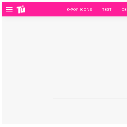
K-POP ICONS
TEST
CE
Menú