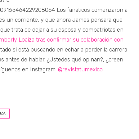
tro.
/1309165464229208064 Los fanáticos comenzaron a
es un corriente, y que ahora James pensará que
ue trata de dejar a su esposa y compatriotas en
imberly Loaiza tras confirmar su colaboración con
ado si está buscando en echar a perder la carrera
as antes de hablar. ¿Ustedes qué opinan?, ¿creen
Síguenos en Instagram:
@revistatumexico
IZA