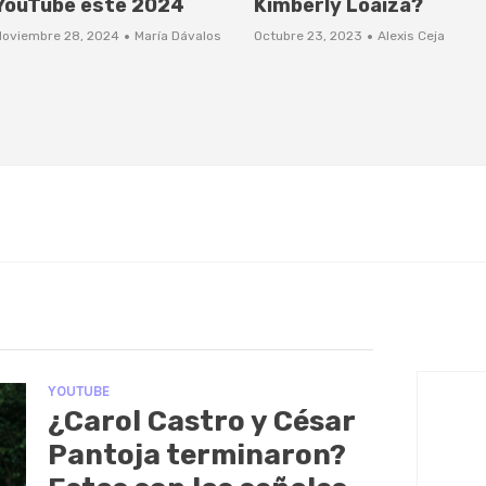
YouTube este 2024
Kimberly Loaiza?
·
·
Noviembre 28, 2024
María Dávalos
Octubre 23, 2023
Alexis Ceja
YOUTUBE
¿Carol Castro y César
Pantoja terminaron?