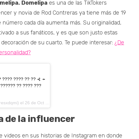
melipa.
Domelipa
es una de las TikTokers
encer y novia de Rod Contreras ya tiene más de 19
te número cada día aumenta más. Su originalidad,
ivado a sus fanáticos, y es que son justo estas
a decoración de su cuarto. Te puede interesar:
¿De
ersonalidad?
 ? ???? ???? ?? ?? ⊰ ➛
??????? ?? ???? ???
esxdqmi) el
26 de Oct de 2020 a las 8:24 PDT
a de la influencer
e videos en sus historias de Instagram en donde