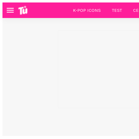
K-POP ICONS
TEST
CE
Menú