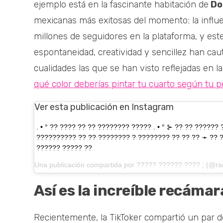
ejemplo está en la fascinante habitación de
Do
mexicanas más exitosas del momento; la influ
millones de seguidores en la plataforma, y es
espontaneidad, creatividad y sencillez han caut
cualidades las que se han visto reflejadas en l
qué color deberías pintar tu cuarto según tu p
Ver esta publicación en Instagram
. • ° ?? ???? ?? ?? ???????? ????? . • ° ⊱ ?? ?? ??????
?????????? ?? ?? ???????? ? ???????? ?? ?? ?? ➛ ?? 
?????? ????? ??
Una publicación compartida por
????? ?????? ???? ;
(@rar
Así es la increíble recámar
Recientemente, la TikToker compartió un par d