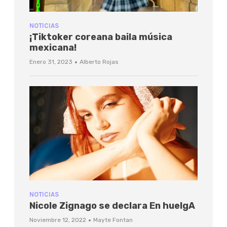
NOTICIAS
¡Tiktoker coreana baila música
mexicana!
·
Enero 31, 2023
Alberto Rojas
NOTICIAS
Nicole Zignago se declara En huelgA
·
Noviembre 12, 2022
Mayte Fontan