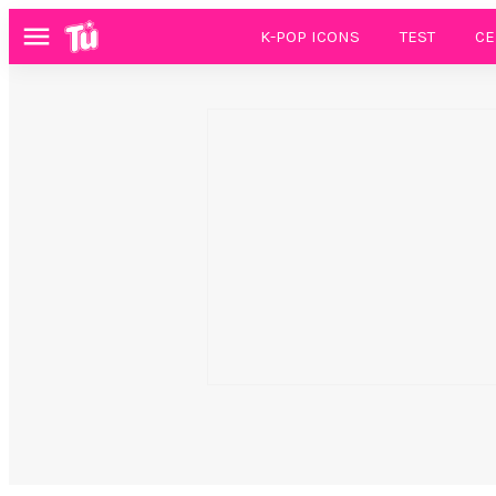
K-POP ICONS
TEST
CE
Menú