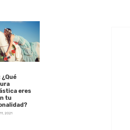
: ¿Qué
tura
ástica eres
n tu
onalidad?
11, 2021