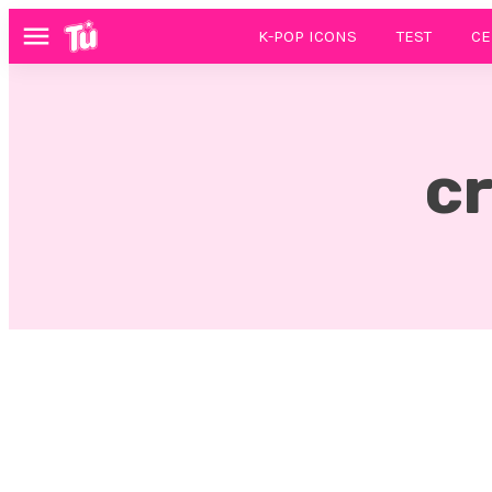
K-POP ICONS
TEST
CE
Menú
cr