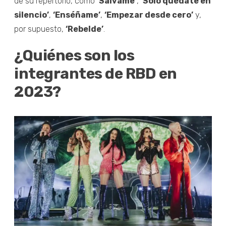
de su repertorio, como
‘Sálvame’
,
‘Sólo quédate en
silencio’
,
‘Enséñame’
,
‘Empezar desde cero’
y,
por supuesto,
‘Rebelde’
.
¿Quiénes son los
integrantes de RBD en
2023?