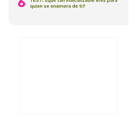
TEST: ¿qué tan inalcanzable eres para
quien se enamora de ti?