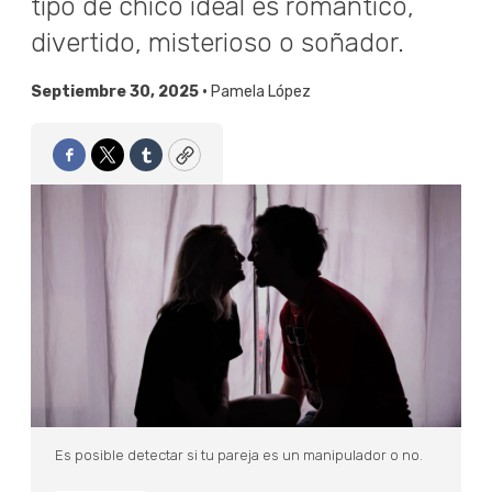
tipo de chico ideal es romántico,
divertido, misterioso o soñador.
Septiembre 30, 2025 •
Pamela López
Facebook
Twitter
Tumblr
Copy
Es posible detectar si tu pareja es un manipulador o no.