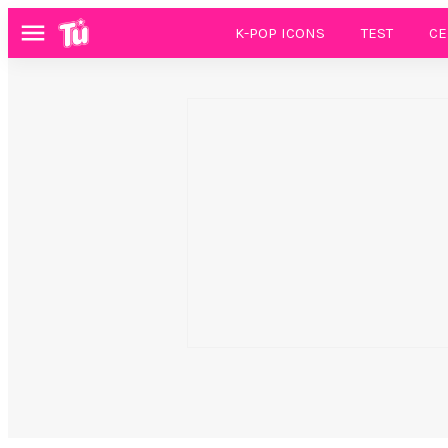
K-POP ICONS
TEST
CE
Menú