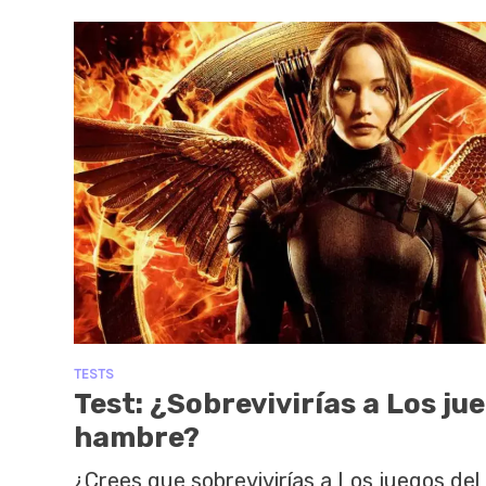
TESTS
Test: ¿Sobrevivirías a Los ju
hambre?
¿Crees que sobrevivirías a Los juegos de