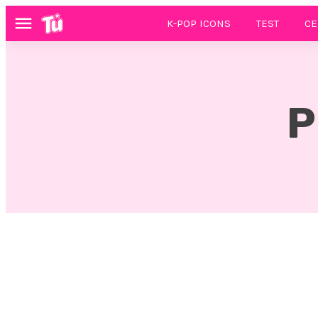
K-POP ICONS
TEST
CE
Menú
P